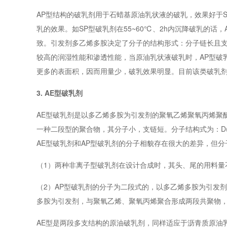
AP型结构的破乳剂用于石蜡基原油乳状液的破乳，效果好于
乳的效果。如SP型破乳剂在55~60℃、2h内沉降破乳的话，
致。引发剂多乙烯多胺决定了分子的结构形式：分子链长且支
较高的润湿性能和渗透性能，当原油乳状液破乳时，AP型破
更多的表面积，因而用量少，破乳效果明显。目前该类破乳
3. AE型破乳剂
AE型破乳剂是以多乙烯多胺为引发剂的聚氧乙烯聚氧丙烯聚
一种二段型的聚合物，其分子小，支链短。分子结构式为：D(PO)
AE型破乳剂和AP型破乳剂的分子相貌存在很大的差异，但
（1）两种非离子型破乳剂在设计合成时，其头、尾的用料量
（2）AP型破乳剂的分子为二段式的，以多乙烯多胺为引发
多胺为引发剂，与聚氧乙烯、聚氧丙烯聚合形成两段共聚物，
AE型是两段多支结构的原油破乳剂，同样适应于沥青质原油