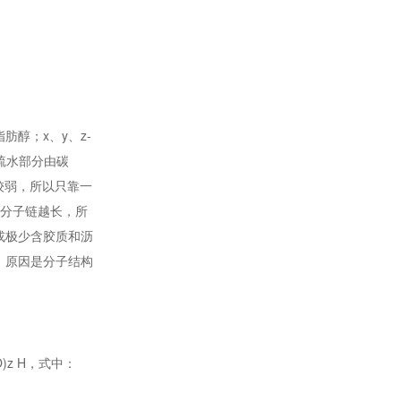
肪醇；x、y、z-
疏水部分由碳
较弱，所以只靠一
，分子链越长，所
或极少含胶质和沥
，原因是分子结构
z H，式中：