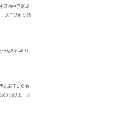
使原油中已形成
结，从而达到防蜡
低达35~45℃。
固点高于5℃的
80 %以上，这