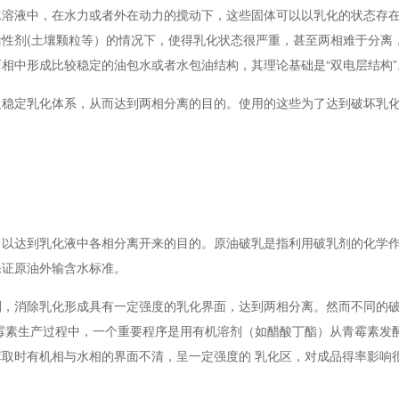
水溶液中，在水力或者外在动力的搅动下，这些固体可以以乳化的状态存
性剂(土壤颗粒等）的情况下，使得乳化状态很严重，甚至两相难于分离
相中形成比较稳定的油包水或者水包油结构，其理论基础是“双电层结构”
及稳定乳化体系，从而达到两相分离的目的。使用的这些为了达到破坏乳
，以达到乳化液中各相分离开来的目的。原油破乳是指利用破乳剂的化学
保证原油外输含水标准。
剂，消除乳化形成具有一定强度的乳化界面，达到两相分离。然而不同的
霉素生产过程中，一个重要程序是用有机溶剂（如醋酸丁酯）从青霉素发
取时有机相与水相的界面不清，呈一定强度的 乳化区，对成品得率影响