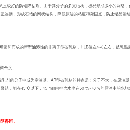
剂又是较好的防蜡降粘剂。由于其分子的多支结构，极易形成微小的网络，
相互连接，形成石蜡的网状结构，降低原油的粘度和凝固点，防止蜡晶聚
聚和而成的新型油溶性的非离子型破乳剂，HLB值在4~8左右，破乳温度
z-聚合度。
破乳剂的分子中成为亲油基。AR型破乳剂的特点是：分子不大，在原油凝
能在45℃以下，45 min内把含水率在50 %~70 %的原油中的水脱出
即咨询。