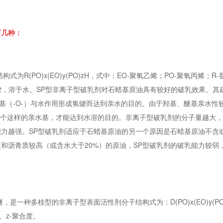
下几种：
(PO)x(EO)y(PO)zH，式中：EO-聚氧乙烯；PO-聚氧丙烯；R-脂
~12，溶于水。SP型非离子型破乳剂对石蜡基原油具有较好的破乳效果。其
、醚基（-O-）与水作用形成氢键而达到亲水的目的。由于羟基、醚基亲水性
有多个这样的亲水基，才能达到水溶的目的。非离子型破乳剂的分子量越大
力越强。SP型破乳剂适应于石蜡基原油的另一个原因是石蜡基原油不含
和沥青质较高（或含水大于20%）的原油，SP型破乳剂的破乳能力较弱
一种多枝型的非离子型表面活性剂分子结构式为：D(PO)x(EO)y(PO)
、z-聚合度。