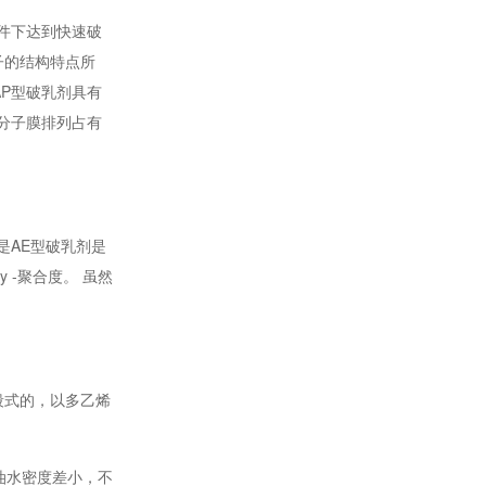
件下达到快速破
分子的结构特点所
P型破乳剂具有
分子膜排列占有
是AE型破乳剂是
 -聚合度。 虽然
段式的，以多乙烯
油水密度差小，不