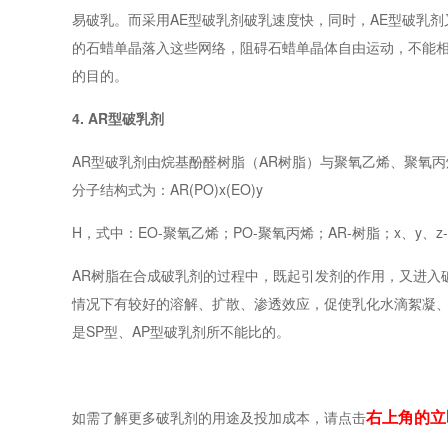
易破乳。而采用AE型破乳剂破乳速度快，同时，AE型破乳
的石蜡单晶落入这些网络，阻碍石蜡单晶体自由运动，不能
的目的。
4. AR型破乳剂
AR型破乳剂由烷基酚醛树脂（AR树脂）与聚氧乙烯、聚氧丙烯
分子结构式为：AR(PO)x(EO)y
H，式中：EO-聚氧乙烯；PO-聚氧丙烯；AR-树脂；x、y、
AR树脂在合成破乳剂的过程中，既起引发剂的作用，又进入
情况下有较好的溶解、扩散、渗透效应，促使乳化水滴絮凝、聚结，
是SP型、AP型破乳剂所不能比的。
右上角的立
如需了解更多破乳剂的用途及投加成本，请点击