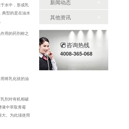
新闻动态
在于水中，形成乳
，典型的是在油水
其他资讯
。
化作用的药剂称之
咨询热线
4008-365-068
作用将乳化状的油
破乳剂对有机相破
酵液中萃取青霉
很大。为此须使用