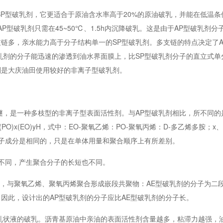
SP型破乳剂，它更适合于原油含水率高于20%的原油破乳，并能在低温条
AP型破乳剂只需在45~50℃、1.5h内沉降破乳。这是由于AP型破乳剂
链多，亲水能力高于分子结构单一的SP型破乳剂。多支链的特点决定了A
乳剂的分子能迅速的渗透到油水界面膜上，比SP型破乳剂分子的直立式单
剂是大庆油田使用较好的非离子型破乳剂。
醚，是一种多枝型的非离子型表面活性剂。与AP型破乳剂相比，所不同的
x(EO)yH，式中：EO-聚氧乙烯：PO-聚氧丙烯：D-多乙烯多胺；x、y
分子成分是相同的，只是在单体用量和聚合顺序上有所差别。
不同，产生聚合分子的长短也不同。
剂，与聚氧乙烯、聚氧丙烯聚合形成嵌段共聚物：AE型破乳剂的分子为二
因此，设计出的AP型破乳剂的分子应比AE型破乳剂的分子长。
乳状液的破乳。沥青基原油中亲油的表面活性剂含量越多，粘滞力越强，