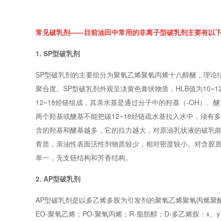
常见破乳剂——目前油田中常用的非离子型破乳剂主要有以
1. SP型破乳剂
SP型破乳剂的主要组分为聚氧乙烯聚氧丙烯十八醇醚，理论结构式为R
聚合度。SP型破乳剂外观呈淡黄色膏状物质，HLB值为10
12~18烃链组成，其亲水基是通过分子中的羟基（-OH）
两个羟基或醚基不能把碳12~18烃链疏水基拉入水中，须
含的羟基和醚基越多，它的拉力越大，对原油乳状液的破乳能
青质，亲油性表面活性剂物质较少，相对密度较小。对含胶质
单一，无支链结构和芳香结构。
2. AP型破乳剂
AP型破乳剂是以多乙烯多胺为引发剂的聚氧乙烯聚氧丙烯聚醚，是
EO-聚氧乙烯；PO-聚氧丙烯；R-脂肪醇；D-多乙烯胺：x、y