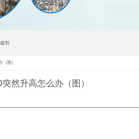
捕捉剂
办（图）
D突然升高怎么办（图）