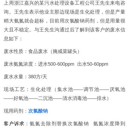
上周浙江嘉兴的某污水处理设备工程公司王先生来电咨
询。王先生表示他业主那边现场是生化处理，但是产量
稍大氨氮就会超标，目前用次氯酸钠药剂，但是用量很
大且不稳定。与王先生沟通过后了解到该客户的废水信
息如下：
废水性质：食品废水（腌咸菜罐头）
废水氨氮浓度：进水500-600ppm 出水50-60ppm
废水水量：380方/天
现场工艺：生化处理（集水池——调节池——厌氧池
——好氧池——二沉池——清水消毒池——排水）
现用药剂：
次氯酸钠
：氨氮去除剂替换次氯酸钠 氨氮浓度降到
客户诉求