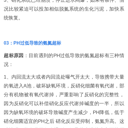
3、硝化系统已经崩溃，停止进水悶爆，如果有条件、情
况比较紧迫可以投加相似脱氮系统的生化污泥，加快系
统恢复。
03：PH过低导致的氨氮超标
超标原因
：目前遇到的PH过低导致的氨氮超标有三种情
况：
1
、
内回流太大或者内回流处曝气开太大，导致携带大量
的氧进入A池，破坏缺氧环境，反硝化细菌有氧代谢，部
分有机物被有氧代谢掉，严重影响了反硝化的完整性，
因为反硝化可以补偿硝化反应代谢掉碱度的一半，所以
因为缺氧环境的破坏导致碱度产生减少，PH降低，低于
硝化细菌适宜的PH之后 硝化反应受抑制，氨氮升高。这