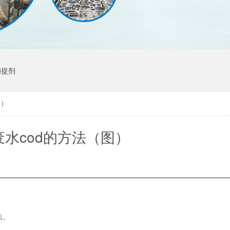
捕捉剂
图）
废水cod的方法（图）
法。