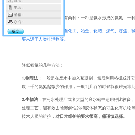
姓名：
氨氮的构成：
电话：
邮箱：
废水中氨氮的构成主要有两种：一种是氨水形成的氨氮，一
Q Q：
工业废水的氨氮主要来自化工、冶金、化肥、煤气、炼焦、
提交
要来源于人类排泄物等。
降低氨氮的几种方法：
1.物理法
：一般是在废水中加入絮凝剂，然后利用格栅或其它
度上千的氨氮起微少的作用，一般到几百的时候就很难光靠
2.生物法
：在污水处理厂或者大型的废水站中运用得比较多，
处理工艺，能有效去除溶解性的和胶体状态的可生化有机物
技术人员的维护，
对日常维护的要求很高，需谨慎选择。