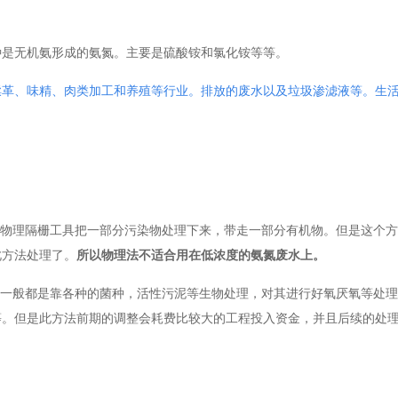
种是无机氨形成的氨氮。主要是硫酸铵和氯化铵等等。
鞣革、味精、肉类加工和养殖等行业。排放的废水以及垃圾渗滤液等。生
物理隔栅工具把一部分污染物处理下来，带走一部分有机物。但是这个方
此方法处理了。
所以
物理法不适合用在低浓度的氨氮废水上。
一般都是靠各种的菌种，活性污泥等生物处理，对其进行好氧厌氧等处理
等。但是此方法前期的调整会耗费比较大的工程投入资金，并且后续的处