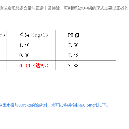
，测试发现总磷含量与正磷非常接近，可判断该水中磷的形式主要以正磷的
每吨废水投加0.05kg的除磷剂）就可以将磷控制在0.5mg/L以下
。