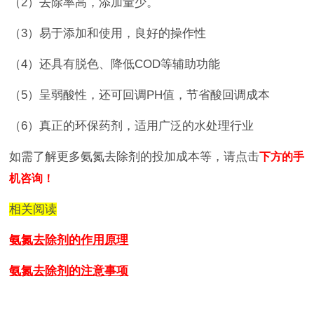
（
2
）去除率高，添加量少。
（
3
）易于添加和使用，良好的操作性
（
4
）还具有脱色、降低
COD
等辅助功能
（
5
）呈弱酸性，还可回调
PH
值，节省酸回调成本
（
6
）真正的环保药剂，适用广泛的水处理行业
如需了解更多氨氮去除剂的投加成本等，请点击
下方的手
机咨询！
相关阅读
氨氮去除剂的作用原理
氨氮去除剂的注意事项