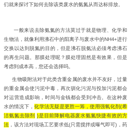
们就来探讨下如何去除该类废水的氨氮从而达标排放。
一般来说去除氨氮的方法莫过于就是物理、化学和
生物法，就像利用沸石中的阳离子与废水中的
NH4+
进行
交换以达到脱氮的目的，但是沸石脱氨法必须考虑沸石
的再生问题。那膜处理呢？膜处理固然是有效果，但是
考虑到成本高，您还会选择吗。
生物吸附法对于此类含重金属的废水并不友好，过量
的重金属会使污泥中毒，再次驯化污泥与投加污泥都会
对运营造成影响，时间与金钱都会受到冲击。在这种废
水的情况下，
化学法无疑是更胜一筹，使用强氧化剂
(
希
洁氨氮去除剂
)
是目前降解电器废水氨氮快捷有效的方
法
，该方法对现场工艺要求低
(
只需搅拌或曝气即可
)
，药