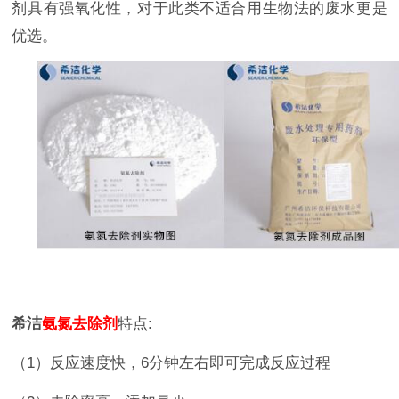
剂具有强氧化性，对于此类不适合用生物法的废水更是
优选。
希洁
氨氮去除剂
特点
:
（
1
）反应速度快，
6
分钟左右即可完成反应过程