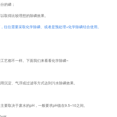
部分的磷；
可以取得比较理想的除磷效果。
求下，往往需要采取化学除磷、或者是预处理+化学除磷结合使用。
工艺都不一样。下面我们来看看化学除磷~
利用沉淀、气浮或过滤等方式达到污水除磷效果。
取决于废水的pH，一般要求pH值在9.5~10之间。
pH。