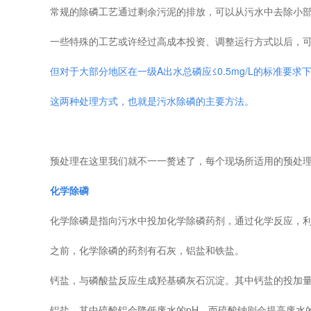
常规的除磷工艺通过剩余污泥的排放，可以从污水中去除小
一些特殊的工艺或许经过高成本投资、调整运行方式以后，
但对于大部分地区在一级A出水总磷应≤0.5mg/L的标准要
这两种处理方式，也就是污水除磷的主要方法。
预处理在这里我们就不一一赘述了，每个现场所适用的预处理
化学除磷
化学除磷是指向污水中投加化学除磷药剂，通过化学反应，
之前，化学除磷的药剂有石灰，铝盐和铁盐。
钙盐，与磷酸盐反应生成羟基磷灰石沉淀。其中钙盐的投加量主要
铝盐，其中硫酸铝会降低废水的pH，而硫酸钠则会提高废水的