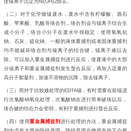
使镍离子沉淀为Ni(OH)2除去。
（二）对于化学镀镍废水，废水中含有柠檬酸、酒石
酸、苹果酸、乳酸等络合剂，络合剂会与镍离子结合生
成小分子，络合小分子在废水中很稳定，使用氢氧化
钠、石灰、硫化钠、一般的液体重捕剂或者固体重捕剂
均不能破坏络合剂与镍离子的结合键，镍离子难以去
除。可以加入重金属捕捉剂进行反应，使废液中的大部
分镍离子和重金属捕捉剂发生螯合反应，再加入适量的
高分子絮凝剂，加速不溶物的沉降，除去镍离子。
（三）而对于比较难处理的EDTA镍，有时需要在前端进
行次氯酸钠氧化处理，次氯酸钠在进行简单破络以后，
络合健的结合力会变弱，有利于重捕剂进行螯合反应。
（四）使用
重金属捕捉剂
进行处理的办法，重金属捕捉
剂中含有大量的除镍基团，除镍基团在微观条件下会极