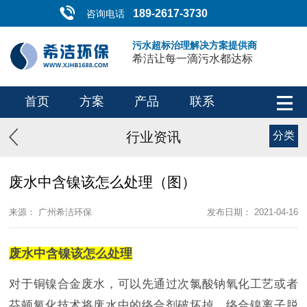
189-2617-3730
咨询电话
污水超标治理解决方案提供商
希洁让每一滴污水都达标
首页
方案
产品
联系
行业资讯
分类
废水中含镍该怎么处理（图）
来源： 广州希洁环保
发布日期： 2021-04-16
废水中含
镍
该怎么处理
对于铜镍合金废水，可以先通过次氯酸钠氧化工艺或者
芬顿氧化技术将废水中的络合剂破坏掉，络合镍离子脱