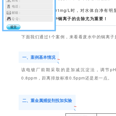
姓名：
电话：
水中铜含量达0.01mg/L时，对水体自净有明
邮箱：
用。
因此，
废水中铜离子的去除尤为重要！
Q Q：
提交
下面我们通过1个案例，来看看废水中的铜离子
一、案例基本情况
该电镀厂前期采取的是加减沉淀法，调节pH
0.8ppm，距离排放标准0.5ppm还是差一点。
二、重金属捕捉剂投加实验