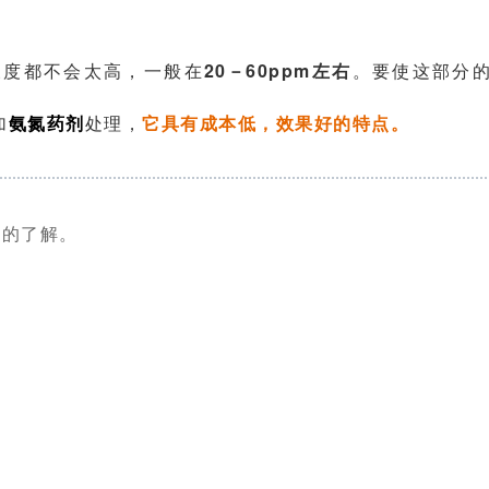
浓度都不会太高，一般在
20－60ppm左右
。
要使这部分
加
氨氮药剂
处理，
它
具有成本低，效果好的特点。
单的了解。