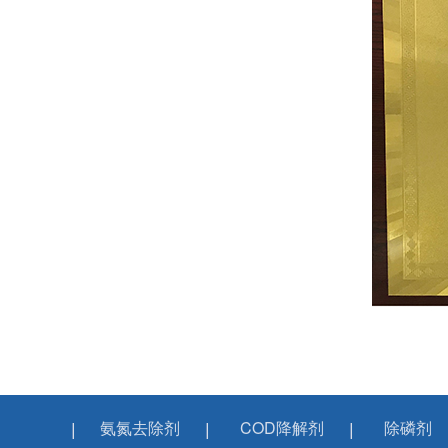
氨氮去除剂
COD降解剂
除磷剂