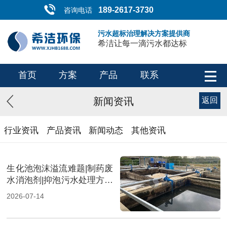
189-2617-3730
咨询电话
污水超标治理解决方案提供商
希洁让每一滴污水都达标
首页
方案
产品
联系
新闻资讯
返回
行业资讯
产品资讯
新闻动态
其他资讯
生化池泡沫溢流难题|制药废
水消泡剂|抑泡污水处理方案
（图）
2026-07-14