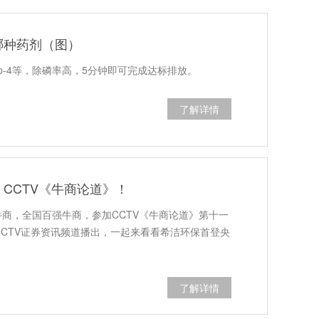
哪种药剂（图）
-3、sp-4等，除磷率高，5分钟即可完成达标排放。
了解详情
CCTV《牛商论道》！
商，全国百强牛商，参加CCTV《牛商论道》第十一
CCTV证券资讯频道播出，一起来看看希洁环保首登央
了解详情