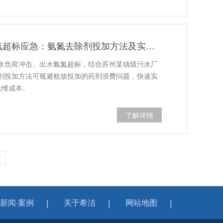
汛期城镇污水处理厂出水氨氮超标应急：氨氮去除剂投加方法及实操指南（图）
水负荷冲击、出水氨氮超标，结合苏州某镇级污水厂
剂投加方法可规避粗放投加的药剂浪费问题，快速实
运维成本。
了解详情
页
新闻·案例
关于希洁
网站地图