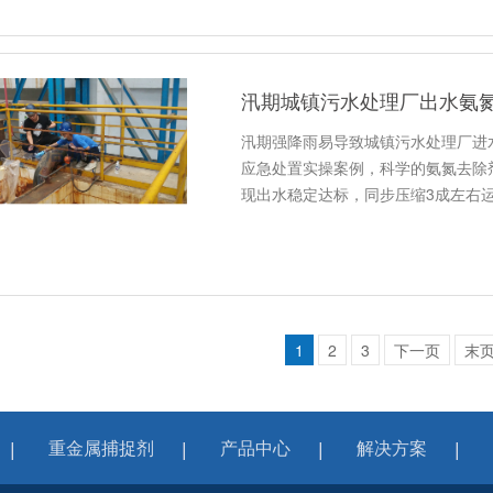
汛期强降雨易导致城镇污水处理厂进
应急处置实操案例，科学的氨氮去除
现出水稳定达标，同步压缩3成左右
1
2
3
下一页
末
重金属捕捉剂
产品中心
解决方案