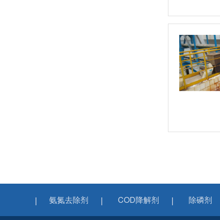
氨氮去除剂
COD降解剂
除磷剂