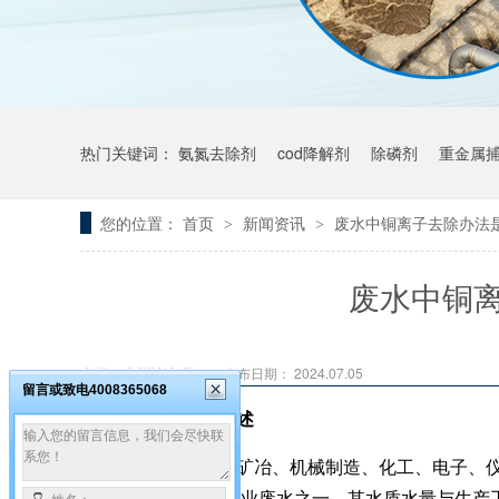
热门关键词：
氨氮去除剂
cod降解剂
除磷剂
重金属
您的位置：
首页
新闻资讯
废水中铜离子去除办法
>
>
废水中铜
来源：
广州希洁环保
发布日期： 2024.07.05
留言或致电4008365068
一、含铜废水概述
含铜废水通常是矿冶、机械制造、化工、电子、
对人类危害较大的工业废水之一，其水质水量与生产