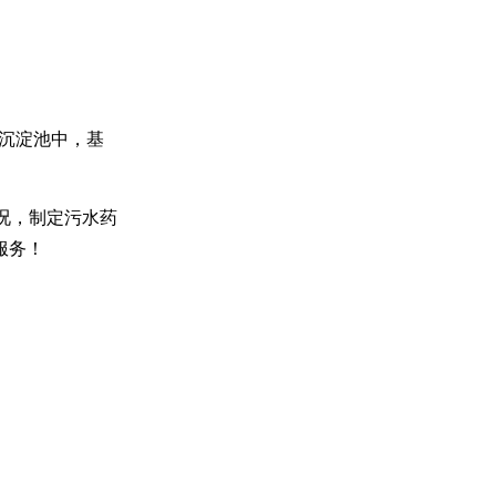
去沉淀池中，基
况，制定污水药
服务！