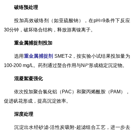
破络预处理
投加高效破络剂（如亚硫酸钠），在pH=9条件下反应
30分钟，破坏络合结构，释放游离镍离子。
重金属捕捉剂
投加
选用
重金属捕捉剂
SMET-2，按实验小试结果投加量为
100-200 mg/L。药剂通过螯合作用与Ni²⁺形成稳定沉淀物。
混凝絮凝强化
依次投加聚合氯化铝（PAC）和聚丙烯酰胺（PAM），
促进矾花形成，提高沉淀效率。
深度处理
沉淀出水经砂滤-活性炭吸附-超滤组合工艺，进一步去