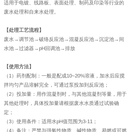
适用于电镀、线路板、表面处理、制药及印染等行业的
废水处理和自来水处理。
【处理工艺流程】
废水→调节池→破络反应池→混凝反应池→沉淀池→间
水池→过滤器→pH回调池→排放
【使用方法】
（1）药剂配制：一般是配成10~20%溶液，加水后应搅
拌均匀产品溶解完全，可通过泵投加到反应池；
（2）投加量：用作混凝剂时，与其他混凝剂等量，用于
其他处理时，具体投加量请根据废水水质通过试验确
定；
（3）使用条件：适用水pH值范围为3-11；
（4）备注：严禁与强氧性物质、碱性物质、易燃或可燃